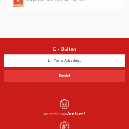
E - Bülten
/netsert
instagram.com